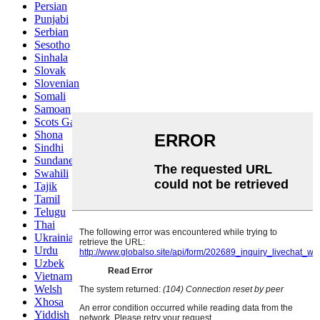
Persian
Punjabi
Serbian
Sesotho
Sinhala
Slovak
Slovenian
Somali
Samoan
Scots Gaelic
Shona
Sindhi
Sundanese
Swahili
Tajik
Tamil
Telugu
Thai
Ukrainian
Urdu
Uzbek
Vietnamese
Welsh
Xhosa
Yiddish