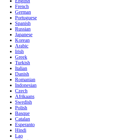
English
French
German
Portuguese
Spanish
Russian
Japanese
Korean
Arabic
Irish
Greek
Turkish
Italian
Danish
Romanian
Indonesian
Czech
Afrikaans
Swedish
Polish
Basque
Catalan
Esperanto
Hindi
Lao