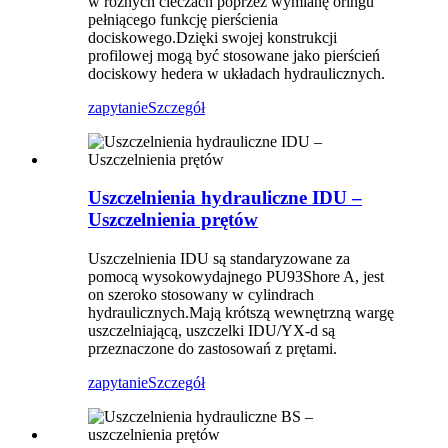
w różnych cieczach poprzez wymianę oringu
pełniącego funkcję pierścienia
dociskowego.Dzięki swojej konstrukcji
profilowej mogą być stosowane jako pierścień
dociskowy hedera w układach hydraulicznych.
zapytanie
Szczegół
Uszczelnienia hydrauliczne IDU –
Uszczelnienia prętów
Uszczelnienia IDU są standaryzowane za
pomocą wysokowydajnego PU93Shore A, jest
on szeroko stosowany w cylindrach
hydraulicznych.Mają krótszą wewnętrzną wargę
uszczelniającą, uszczelki IDU/YX-d są
przeznaczone do zastosowań z prętami.
zapytanie
Szczegół