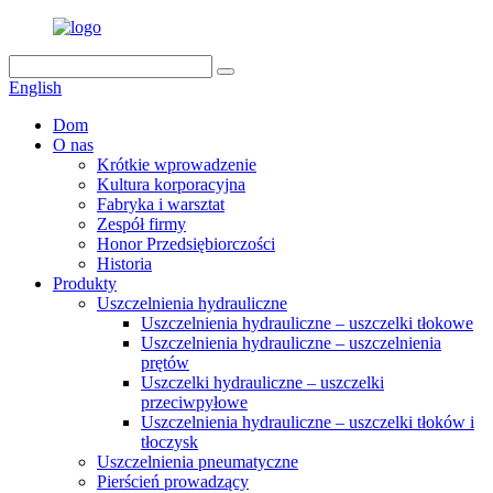
English
Dom
O nas
Krótkie wprowadzenie
Kultura korporacyjna
Fabryka i warsztat
Zespół firmy
Honor Przedsiębiorczości
Historia
Produkty
Uszczelnienia hydrauliczne
Uszczelnienia hydrauliczne – uszczelki tłokowe
Uszczelnienia hydrauliczne – uszczelnienia
prętów
Uszczelki hydrauliczne – uszczelki
przeciwpyłowe
Uszczelnienia hydrauliczne – uszczelki tłoków i
tłoczysk
Uszczelnienia pneumatyczne
Pierścień prowadzący