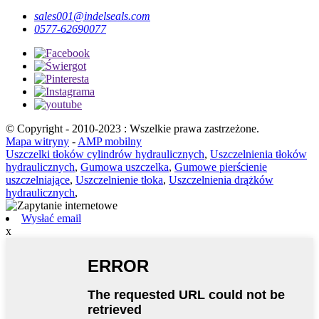
sales001@indelseals.com
0577-62690077
© Copyright - 2010-2023 : Wszelkie prawa zastrzeżone.
Mapa witryny
-
AMP mobilny
Uszczelki tłoków cylindrów hydraulicznych
,
Uszczelnienia tłoków
hydraulicznych
,
Gumowa uszczelka
,
Gumowe pierścienie
uszczelniające
,
Uszczelnienie tłoka
,
Uszczelnienia drążków
hydraulicznych
,
Wysłać email
x